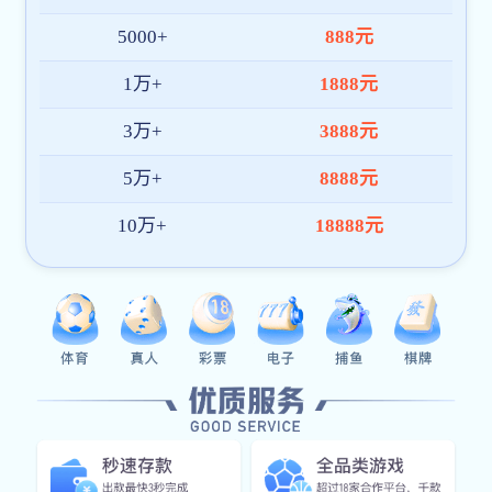
用户评分
4.9 / 5.0
200 万+ 次下载
米兰体育 App · 更快更稳更懂你
为热衷体育赛事的用户设计，支持实时数据刷新、赛况追
踪与多端同步体验。
完美适配 iOS / Android，界面简洁流畅，轻松满足专业
观赛与数据分析需求。
iOS
Android
网页版
立即下载 App
网页版入口