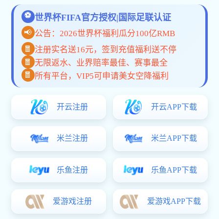
作流畅度。
以信任构建口碑
所有服务均基于合规化机制运营，平台数据透明、交
易流程规范，长期致力于构建高可信度生态系统，持
续服务全球数百万用户，树立良好品牌形象。
多语言，多区域
支持多语种界面与主流货币结算方式，米兰体育 已服