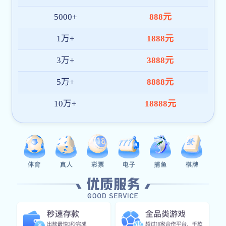
度的探讨以及对球队整体表现的影响。通过对这一事
件的深入剖析，我们可以更好地理解足球比赛中每一
个细节所承载的重要意义。
1、技术层面的分析
沃特金斯作为一名职业球员，其技术水平毋庸置疑。
在禁区内，他拥有多种进攻方式，包括射门、传球和
突破。然而，这次机会却因为他的犹豫而错失。通常
情况下，当前方没有明显阻碍时，快速决策往往能够
带来更高的进球概率。但沃特金斯似乎在此时陷入了
思考，导致他未能及时作出最佳选择。
从技术角度来看，射门需要瞬间判断力与精准控制。
在面对约罗逼近的时候，沃特金斯如果能够迅速找到
合适的位置并做出果断射门，将有可能轻松得分。然