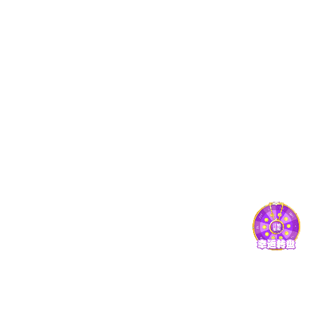
虑表现。在面对重要比赛或关键场景时，很多球员会
感受到巨大的压力，而这种压力常常会影响他们做出
的决定。
根据心理学研究，在高压环境中，人们往往容易陷入
“过度思考”的状态，这就是沃特金斯此次犹豫不决的
重要原因之一。他可能考虑到了后续可能出现的问
题，比如射门未进后的责任等。这种思维方式虽然可
以理解，但却严重降低了他的反应速度和执行力。
同时，与队友之间的默契也会影响个人表现。如果队
伍整体气氛紧张或者缺乏信任感，个别球员就容易产
生怀疑，甚至出现退缩情绪。因此，在这样的背景
下，沃特金斯未能抓住机会也并非偶然，而是多重因
素共同作用的结果。