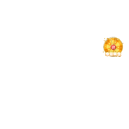
性。
当新外援加入后，需要时间去了解其他队友的位置特
点、跑动习惯及传接配合。这一过程同样不可忽视，
因为即使个人能力再强，也难以独自完成比赛目标。
只有通过不断地训练和比赛实践，才能形成良好的团
队氛围，实现最大化效果。
同时，团队磨合也能增强队伍凝聚力。当所有人都朝
着共同目标努力时，无论是胜利还是失败，都能形成
一种团结一致、共克时艰的精神面貌。而这种精神力
量，对于长期稳定的发展至关重要，因此在引入新外
援时，要特别注重培养这种氛围。
3、教练与球员之间的沟通