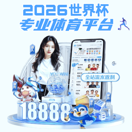
立即注册
米兰体育
官网 · 权威体
育数据平台
米兰体育 OFFICIAL WEBSITE
自2022年创立以来，
米兰体育
致力于为用户提供包括
NBA、英超、欧洲杯、LPL在内的热门赛事直播与数据
服务，广受用户信赖。
立即下载米兰体育APP