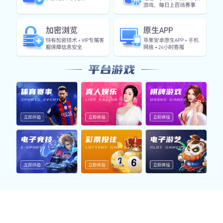
际关系，球员需要逐渐建立起自信，从而能够在比赛
中发挥出最佳状态。同时，教练组也需给予他们足够
的支持和鼓励，以帮助其渡过这一阶段。
此外，对于年轻外援来说，适应期尤为关键。他们可
能缺乏国际比赛经验，相较于那些有丰富职业生涯的
大牌球星，更加需要时间去理解和融入球队。所以，
在这个阶段提供系统化培训与关怀，将直接影响他们
未来的发展轨迹。
2、团队磨合的必要性
团队磨合是指队伍成员之间通过合作与交流形成默
契，提高整体战斗力。在足球运动中，尤其是在快速
变换节奏与复杂战术要求下，各个位置之间需要高度
配合。摩擦产生时，就更加凸显了团队磨合的重要