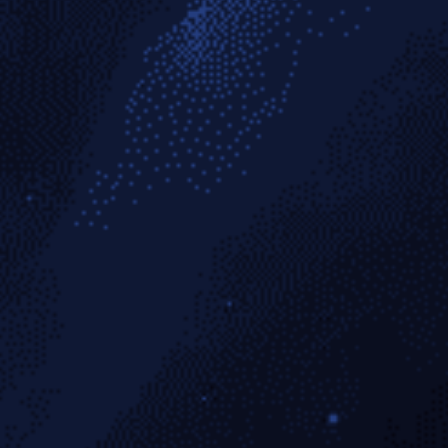
得期待。同时，也有声音指出，如果不能稳定发
广大球迷则普遍倾向于希望看到这位年轻天才继
力能够帮助球队取得更好成绩。在社交平台上，
甚至发起活动，希望表达他们对他的支持，希望
然而，不同观点之间始终存在分歧。一部分人认
是不够的，而另一部分人则坚信，只要给他时间
了一道复杂而丰富的舆论风景线，也反映出当前
式。
总结：
总体来看，卡馬文嘉希望继续留在皇家馬德里的
时也折射出当今足球界围绕年轻人才培养所面临
再到外界市场动态及社会舆论，各个方面都深刻