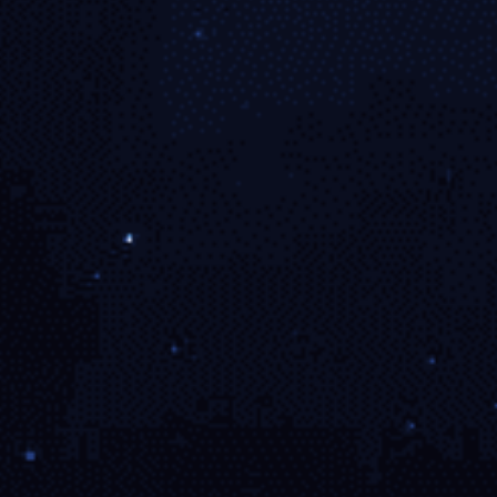
韩国男足抵达盐湖城开启
阿森纳俱乐
世界杯备
个人手中
2026-06-29
2026-05-20
推荐网站