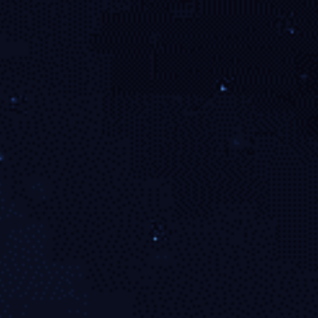
ves, 卡馬文嘉都需保持积极心态，应对各种挑战，为实
将为我们带来更多精彩瞬间，让我们拭目以
下一篇：
米切尔表达对克利夫兰的热爱希望