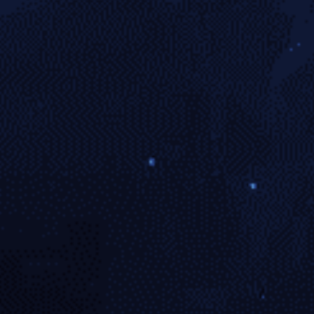
上一篇：
穆里尼奥或将重返英超纽卡有意接…
热门推荐