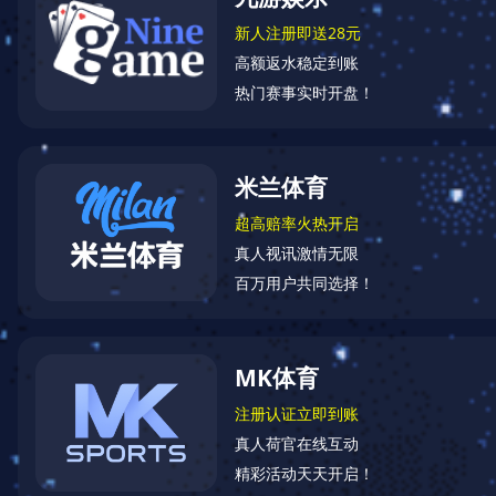
立即下载米兰体育APP
首页
/
体育焦点
/ 正文