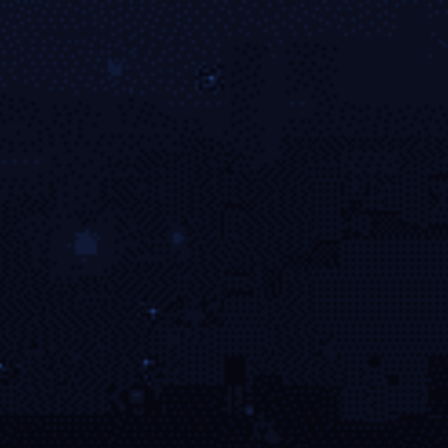
部权力集中在
英媒称狼队球员对爱德华
C罗去年
兹突然下
婚礼计
2026-07-21
2026-07
联系我们
深圳市宝安区创业一路99号
support@hy72.com
载