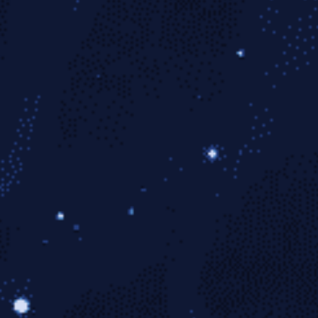
虽然卡马文加渴望留在皇家马德里，但俱乐部对
性主要源于球队整体阵容构建和战术调整。管理
续支持这位年轻天才的发展。
首先，转会市场上的变化可能会影响到俱乐部对
潜力的新援进入，那么相应地，会影响到卡马文
情况，也可能导致他被迫承担更多责任，这样一
其次，球队内部竞争日趋激烈，各个位置上都有
慎地评估每位球员的发展前景。在这种情况下，
压力而失去一席之地。因此，如何平衡个人发展
题。
3、外部市场对他的影响
除了内部因素以外，外部市场环境同样会对卡马