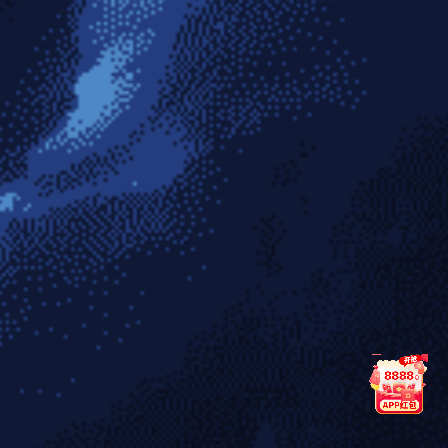
年轻球员的争夺。这种情况下，如果其他球
可能会重新考虑他们对于卡马文加留队与否
且愿意为此支付高额转会费，这无疑会让皇
卡马文加带来新的机遇，但同时也意味着他
可能对球员的发展路径产生重大影响。因
需要做好充分准备，以迎接即将到来的挑
总是充满高度关注。关于卡馬文嘉是否留队
大多数评论都认为他具有超强潜力，非常值