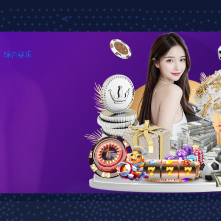
体育
下载App
公司简介
威体育数据平
包括NBA、英超、欧洲杯、
信赖。