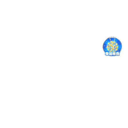
艾迪·豪在担任主帅期间，虽然带领球队取得了一定成
绩，但如果不能持续提升，俱乐部就需要寻找新的领
导者来推动球队向前发展。在这样的情况下，引入像
穆里尼奥这样的名帅，将可能是一个颇具吸引力且具
有现实意义的选择。
此外，纽卡斯尔希望能够快速跻身于顶级球队之列，
而这需要的不仅是资金投入，还有优秀指挥官来整合
资源。因此，在考虑更换主帅之时，他们自然会将目
光投向有着丰富经历和辉煌历史的穆里尼奥。
3、埃迪·豪执教成绩评估
虽然埃迪·豪曾为纽卡斯尔做出了贡献，但他在这个职
位上的表现依然受到质疑。过去几个赛季中，他带领
球队完成了一定程度上的保级任务，但面对更高层次