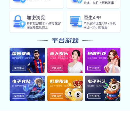
逆转局势。此外，他对于比赛心理战术的运用，也让
对手常常感到压力倍增。
尽管近些年来他的表现有所起伏，但穆里尼奥始终保
持着高水准的竞技状态。而他重返英超，更是许多球
迷期待已久的一幕，无疑会为英超带来更多精彩纷呈
的比赛。
2、纽卡斯尔的发展背景
自从沙特财团入主以来，纽卡斯尔便成为了英超中的
一支潜力股。巨额资金注入使得他们能够引进高水平
球员，并且逐步提升球队整体实力。在这样的大背景
下，俱乐部对于主教练人选显得尤为重要，因为这是
实现长远目标的重要一环。